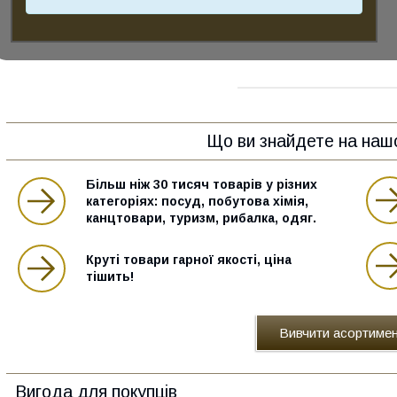
Оригинальная продукция для
туризма, активного отдыха и
хобби. Широкое разнообразие
автотоваров и комплектующих к
велотранспорту.
Що ви знайдете на наш
Більш ніж 30 тисяч товарів у різних
категоріях: посуд, побутова хімія,
канцтовари, туризм, рибалка, одяг.
Круті товари гарної якості, ціна
тішить!
Вивчити асортиме
Вигода для покупців