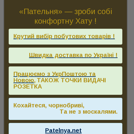
«Пательня» — зроби собі
конфортну Хату !
Крутий вибір побутових товарів !
Швидка доставка по Україні !
Працюємо з УкрПоштою та
Новою
,
ТАКОЖ ТОЧКИ ВИДАЧІ
РОЗЕТКА
Кохайтеся, чорнобриві,
Та не з москалями.
Patelnya.net