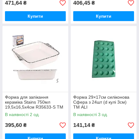
471,64
406,45
₴
₴
Купити
Купити
Форма для запікання
Форма 29×17см силіконова
кераміка Stains 750мл
Сфера з 24шт (d кулі 3см)
19,5х16,5х4см R35633-S ТМ
ТМ ALI
STENSON
В наявності 2 од.
В наявності 3 од.
395,60
141,14
₴
₴
Купити
Купити