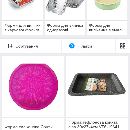
Форми для випічки
Форми для випічки
Форми для
з харчової фольги
одноразові
випiкання з емалі
Сортування
0
Фільтри
Форма тефлонова крихта
Форма силіконова Сонях
сіра 30х27х4см VT6-19641