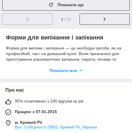
Показати ще
1
/ 11
Форми для випікання і запікання
Форми для випічки і запікання — це необхідні засоби, як на
професійній, так і на домашній кухні. Вони призначені для
приготування різноманітних запіканок, пирога, печива та
іншої випічки.
Показати все
У нашому магазині представлені алюміні, силіконові та скляні
форми для випічки, велика кількість форм для приготування
печива, форми з антипригарним покриттям, а також моделі
для виготовлення кулічів, пирога, піци та тортів. Крім того, в
Про нас
асортименті є складки для виготовлення желе, льоду і
морозива.
95% позитивних з 190 відгуків за рік
На великих протинях ліпше запікати м’ясо, рибу або складні
Працює з 07.01.2015
багатошарові запіканки з овочами. А якщо ви хочете, щоб
ваші діти насолоджувалися смачною випічкою, зверніть увагу
м. Кривий Ріг
на різні види силіконів. Немовля буде в захопленні від
Вул. Соборності 29В/2, Кривий Ріг, Україна
домашньої печінки — ведмедя, серечка чи метелика. Такі