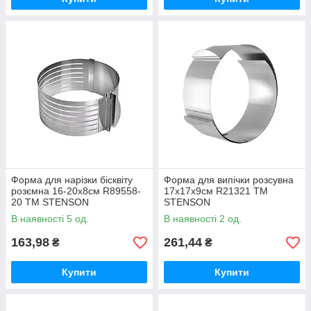
Форма для нарізки бісквіту
Форма для випічки розсувна
розємна 16-20х8см R89558-
17х17х9см R21321 ТМ
20 ТМ STENSON
STENSON
В наявності 5 од.
В наявності 2 од.
163,98
261,44
₴
₴
Купити
Купити