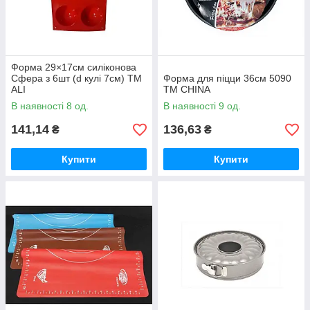
Форма 29×17см силіконова
Сфера з 6шт (d кулі 7см) ТМ
Форма для піцци 36см 5090
ALI
ТМ CHINA
В наявності 8 од.
В наявності 9 од.
141,14
136,63
₴
₴
Купити
Купити