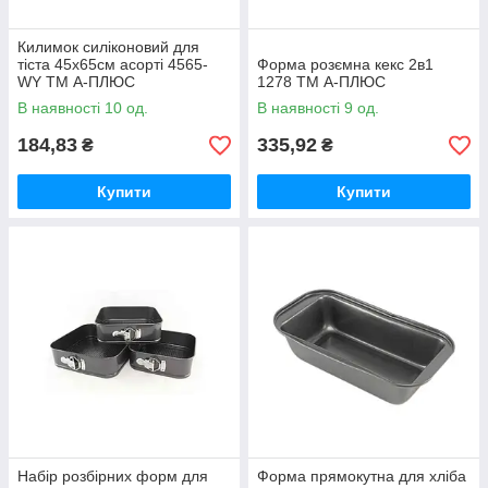
Килимок силіконовий для
тіста 45х65см асорті 4565-
Форма розємна кекс 2в1
WY ТМ А-ПЛЮС
1278 ТМ А-ПЛЮС
В наявності 10 од.
В наявності 9 од.
184,83
335,92
₴
₴
Купити
Купити
Набір розбірних форм для
Форма прямокутна для хліба