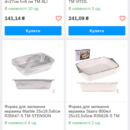
d=27см h=6 см ТМ ALI
ТМ VITOL
В наявності 10 од.
В наявності 3 од.
141,14
241,09
₴
₴
Купити
Купити
Форма для запікання
Форма для запікання
кераміка Marble 25х18,5х6см
кераміка Stains 800мл
R35647-S ТМ STENSON
25х15,5х5см R35628-S ТМ
STENSON
В наявності 4 од.
В наявності 2 од.