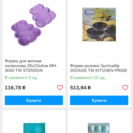
Форма для випічки
силіконова 28х23х4см MH-
Форми розємні 3шт/набір
3040 ТМ STENSON
20/24/26 ТМ KITCHEN PRIDE
В наявності 6 од.
В наявності 10 од.
116,78
513,94
₴
₴
Купити
Купити