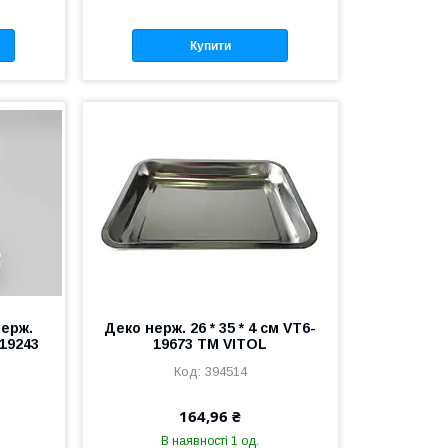
Купити
нерж.
Деко нерж. 26 * 35 * 4 см VT6-
-19243
19673 ТМ VITOL
394514
164,96 ₴
В наявності 1 од.