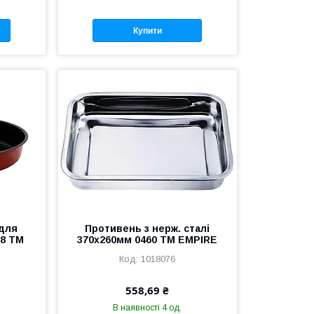
Купити
 для
Противень з нерж. сталі
-8 ТМ
370х260мм 0460 ТМ EMPIRE
1018076
558,69 ₴
В наявності 4 од.