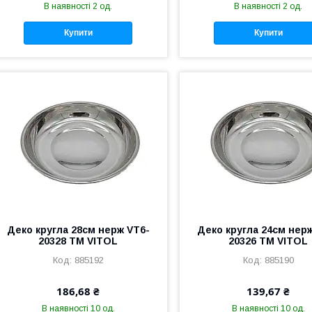
В наявності 2 од.
В наявності 2 од.
Купити
Купити
Деко кругла 28см нерж VT6-
Деко кругла 24см нер
20328 ТМ VITOL
20326 ТМ VITOL
885192
885190
186,68 ₴
139,67 ₴
В наявності 10 од.
В наявності 10 од.