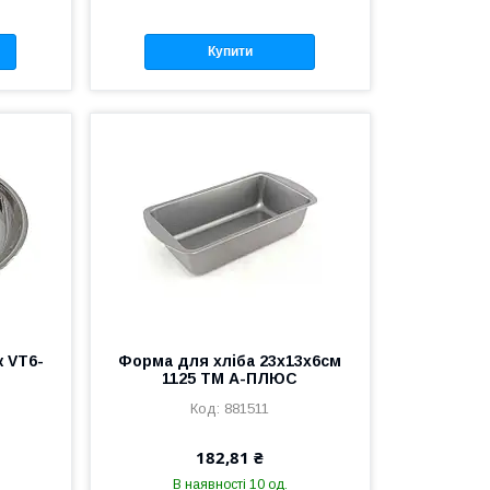
Купити
ж VT6-
Форма для хліба 23х13х6см
1125 ТМ А-ПЛЮС
881511
182,81 ₴
В наявності 10 од.