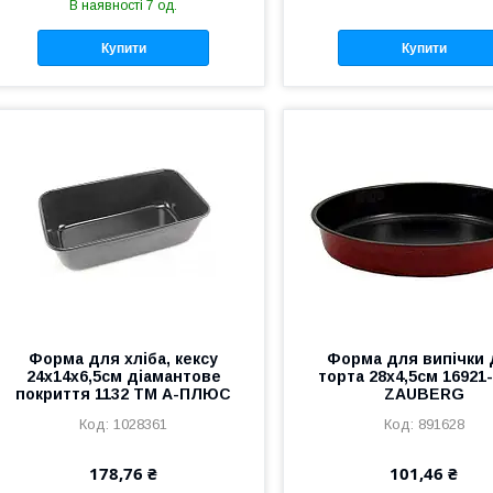
В наявності 7 од.
Купити
Купити
Форма для хліба, кексу
Форма для випiчки
24х14х6,5см діамантове
торта 28х4,5см 16921
покриття 1132 ТМ А-ПЛЮС
ZAUBERG
1028361
891628
178,76 ₴
101,46 ₴