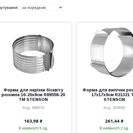
Форма для нарізки бісквіту
Форма для випічки ро
розємна 16-20х8см R89558-20
17х17х9см R21321 
ТМ STENSON
STENSON
988376
929592
163,98 ₴
261,44 ₴
В наявності 5 од.
В наявності 2 од.