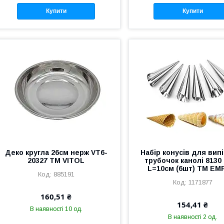
Купити
Купити
Деко кругла 26см нерж VT6-
Набір конусів для вип
20327 ТМ VITOL
трубочок канолі 8130
L=10см (6шт) ТМ EM
885191
1171877
160,51 ₴
154,41 ₴
В наявності 10 од.
В наявності 2 од.