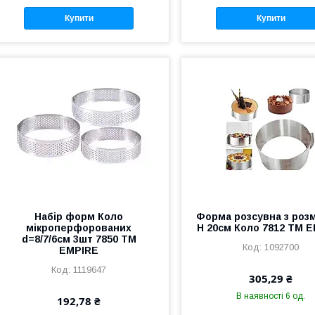
Купити
Купити
Набір форм Коло
Форма розсувна з роз
мікроперфорованих
Н 20см Коло 7812 ТМ 
d=8/7/6см 3шт 7850 ТМ
1092700
EMPIRE
1119647
305,29 ₴
В наявності 6 од.
192,78 ₴