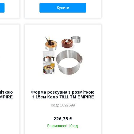
Купити
міткою
Форма розсувна з розміткою
EMPIRE
Н 15см Коло 7811 ТМ EMPIRE
1092699
226,75 ₴
В наявності 10 од.