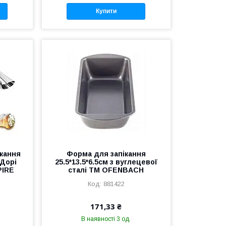
Купити
ікання
Форма для запікання
 Дорі
25.5*13.5*6.5см з вуглецевої
PIRE
сталі ТМ OFENBACH
881422
171,33 ₴
В наявності 3 од.