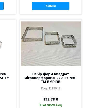
Купити
х2см
Набір форм Квадрат
53 ТМ
мікроперфорованих 3шт 7851
ТМ EMPIRE
1119648
192,78 ₴
В наявності 4 од.