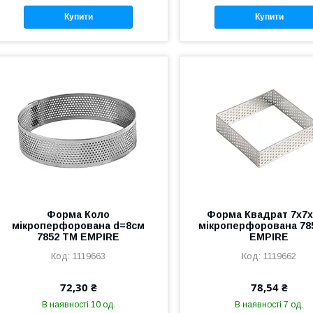
Купити
Купити
Форма Коло
Форма Квадрат 7х7
мікроперфорована d=8см
мікроперфорована 78
7852 ТМ EMPIRE
EMPIRE
1119663
1119662
72,30 ₴
78,54 ₴
В наявності 10 од.
В наявності 7 од.