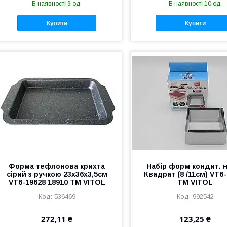
В наявності 9 од.
В наявності 10 од.
Купити
Купити
Форма тефлонова крихта
Набір форм кондит. 
сірий з ручкою 23х36х3,5см
Квадрат (8 /11см) VT6
VT6-19628 18910 ТМ VITOL
ТМ VITOL
536469
992542
272,11 ₴
123,25 ₴