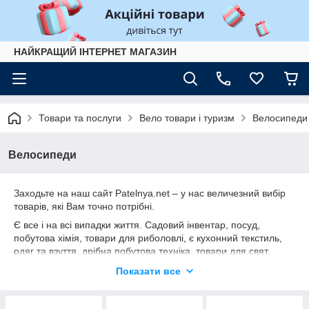
НАЙКРАЩИЙ ІНТЕРНЕТ МАГАЗИН
Товари та послуги
Вело товари і туризм
Велосипеди
Велосипеди
Заходьте на наш сайт Patelnya.net – у нас величезний вибір
товарів, які Вам точно потрібні.
Є все і на всі випадки життя. Садовий інвентар, посуд,
побутова хімія, товари для риболовлі, є кухонний текстиль,
одяг та взуття, дрібна побутова техніка, товари для свят,
дитячі іграшки. Є інструмент, сантехніка, будівельні матеріали
Показати все
та електротовари.
На Вас чекає швидка доставка, актуальна ціна та наявність.
Раді, що ви з нами Приємних Покупок!