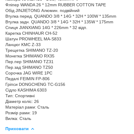
Фліпер WANDA 26 * 12mm RUBBER COTTON TAPE
Обід JINJIETONG Алюмин. подвійний
Втулка перед. QUANDO 3/8 * 14G * 32H * 100W * 135mm
Втулка задн. QUANDO 3/8 * 14G * 32H * 135W * 175mm
Спиця JIANXIANG 14G * 226mm * 32 відп.
Каретка CHINHAUR CH-52
Шатун PROWHEEL MA-S833
Ланцюг KMC Z-33
Трещетка SHIMANO TZ-20
Монетка SHIMANO RX35
Пер.пер SHIMANO TZ31
Пер.зад SHIMANO TZ50
Сорочка JAG WIRE 1PC
Педалі FEIMIN FP-806
Гріпси DONGCHENG TC-G156
Сідло KASHIMA 6303
Тип: Спортивні
Діаметр коліс: 26
Матеріал рами: Сталь
Розмір рами: 19
Вилка: Сталь
Приховати