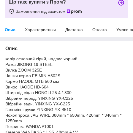
Що таке купити з Пром?
Замовлення під захистом
Опис
Характеристики
Доставка
Оплата
Умови п
Опис
колір основний сірий, надпис чорний
Рама JIKONG 19 STEEL
Вилка ZOOM 325E
Чашки кермо FEIMIN H502S
Кермо HAODE MTB 560 мм
Винос HAODE HD-604
Штир під сідло HONGLI 25.4 * 300
Вібрейки перед. YINXING YX-C225
Вібрейки задн. YINXING YX-C225
Гальмівні ручки YINXING YX-B510
Чохол троса JAG WIRE 380mm * 650mm, 420mm * 340mm *
1250mm
Покришка WANDA P1001
Камера WANDA 26 * 1.95, 48mm A / V