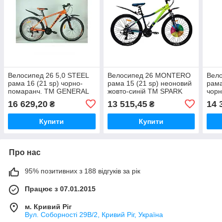
Велосипед 26 5,0 STEEL
Велосипед 26 MONTERO
Вело
рама 16 (21 sp) чорно-
рама 15 (21 sp) неоновий
рама
помаранч. ТМ GENERAL
жовто-синій ТМ SPARK
чор
16 629,20
13 515,45
14 
₴
₴
Купити
Купити
Про нас
95% позитивних з 188 відгуків за рік
Працює з 07.01.2015
м. Кривий Ріг
Вул. Соборності 29В/2, Кривий Ріг, Україна