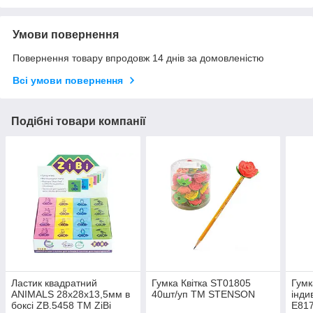
Умови повернення
Повернення товару впродовж 14 днів за домовленістю
Всі умови повернення
Подібні товари компанії
Ластик квадратний
Гумка Квітка ST01805
Гумк
ANIMALS 28х28х13,5мм в
40шт/уп ТМ STENSON
інди
боксі ZB.5458 ТМ ZiBi
E81