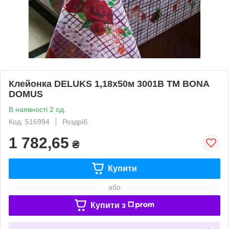
Клейонка DELUKS 1,18х50м 3001B ТМ BONA
DOMUS
В наявності 2 од.
Код: 516994
Роздріб
1 782,65
₴
Купити
або
Купити з