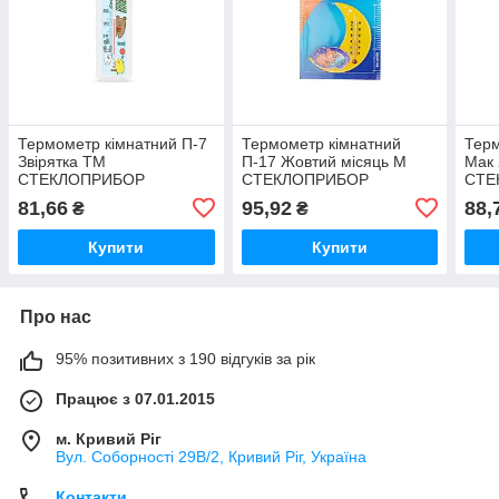
Термометр кімнатний П-7
Термометр кімнатний
Терм
Звірятка ТМ
П-17 Жовтий місяць М
Мак
СТЕКЛОПРИБОР
СТЕКЛОПРИБОР
СТЕ
81,66
95,92
88,
₴
₴
Купити
Купити
Про нас
95% позитивних з 190 відгуків за рік
Працює з 07.01.2015
м. Кривий Ріг
Вул. Соборності 29В/2, Кривий Ріг, Україна
Контакти