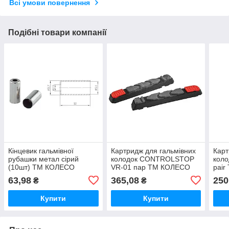
Всі умови повернення
Подібні товари компанії
Кінцевик гальмівної
Картридж для гальмівних
Карт
рубашки метал сірий
колодок CONTROLSTOP
кол
(10шт) ТМ КОЛЕСО
VR-01 пар ТМ КОЛЕСО
pai
63,98
365,08
250
₴
₴
Купити
Купити