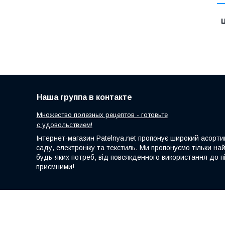
Ц
Наша группа в контакте
Множество полезных рецептов - готовьте
с удовольствием!
Інтернет-магазин Patelnya.net пропонує широкий асортим
саду, електроніку та текстиль. Ми пропонуємо тільки на
будь-яких потреб, від повсякденного використання до пі
приємними!