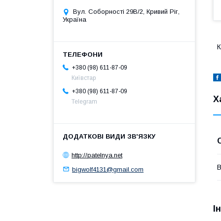
Вул. Соборності 29В/2, Кривий Ріг,
Україна
К
+380 (98) 611-87-09
Київстар
+380 (98) 611-87-09
Х
Telegram
http://patelnya.net
В
bigwolf4131@gmail.com
І