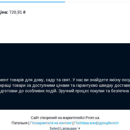
іна:
720,91 ₴
ент товарів для дому, саду та свят. У нас ви знайдете якісну посу
йкращі товари за доступними цінами та гарантуємо швидку доставку
дготовки до особливих подій. Зручний процес покупки та безпечна 
Сайт створений на маркетплейсі
Prom.ua
Пательня |
Поскаржитися на контент
|
Політика конфіденційності
Select Language
▼