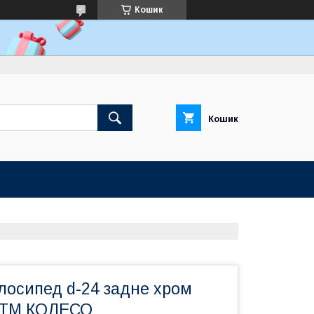
Кошик
Кошик
лосипед d-24 задне хром
р ТМ КОЛЕСО