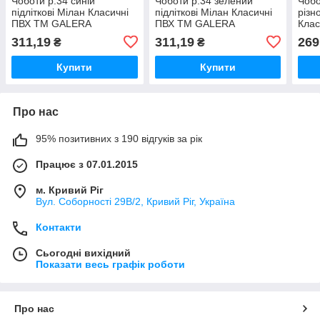
Чоботи р.34 синій
Чоботи р.34 зелений
Чобо
підліткові Мілан Класичні
підліткові Мілан Класичні
різн
ПВХ ТМ GALERA
ПВХ ТМ GALERA
Кла
311,19
311,19
269
₴
₴
Купити
Купити
Про нас
95% позитивних з 190 відгуків за рік
Працює з 07.01.2015
м. Кривий Ріг
Вул. Соборності 29В/2, Кривий Ріг, Україна
Контакти
Сьогодні вихідний
Показати весь графік роботи
Про нас