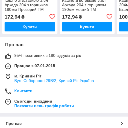
Кашпо зі вставкою 3,8л
Кашпо зі вставкою 3,8л
Кашп
Аркада 204 з горщиком
Аркада 204 з горщиком
204
190мм Прозорий ТМ
190мм жовтий ТМ
Ета
ЕТАЛОН-С
ЕТАЛОН-С
172,94
172,94
100
₴
₴
Купити
Купити
Про нас
95% позитивних з 190 відгуків за рік
Працює з 07.01.2015
м. Кривий Ріг
Вул. Соборності 29В/2, Кривий Ріг, Україна
Контакти
Сьогодні вихідний
Показати весь графік роботи
Про нас