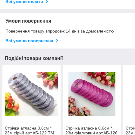
Всі умови оплати
Умови повернення
Повернення товару впродовж 14 днів за домовленістю
Всі умови повернення
Подібні товари компанії
Стрічка атласна 0,6см *
Стрічка атласна 0,6см *
Стрі
23м сірий арт.АБ-122 ТМ
23м фіалковий арт.АБ-126
23м 