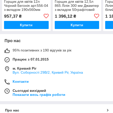
Горщик для квітів 12л
Горщик для квітів 12,5л
Горщ
Чорний Бегонія арт.556-04
865 Лілія 300 мм Джампер
Лілі
з вкладом 190х560мм
з вкладом 50графітовий
біл
чорний ТМ LAMELA
металік ТМ LAMELA
957,37
1 396,12
1 1
₴
₴
Купити
Купити
Про нас
95% позитивних з 190 відгуків за рік
Працює з 07.01.2015
м. Кривий Ріг
Вул. Соборності 29В/2, Кривий Ріг, Україна
Контакти
Сьогодні вихідний
Показати весь графік роботи
Про нас