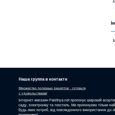
К
І
Ц
Наша группа в контакте
Множество полезных рецептов - готовьте
с удовольствием!
Інтернет-магазин Patelnya.net пропонує широкий асортим
саду, електроніку та текстиль. Ми пропонуємо тільки на
будь-яких потреб, від повсякденного використання до пі
приємними!