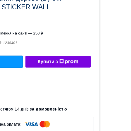
М STICKER WALL
лення на сайті — 250 ₴
д:
1238401
Купити з
ротягом 14 днів
за домовленістю