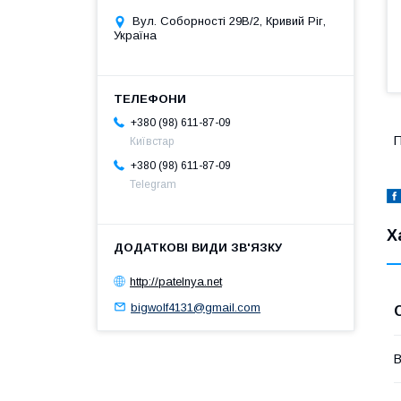
Вул. Соборності 29В/2, Кривий Ріг,
Україна
+380 (98) 611-87-09
П
Київстар
+380 (98) 611-87-09
Telegram
Х
http://patelnya.net
bigwolf4131@gmail.com
В