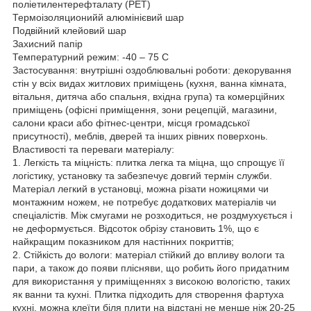
поліетилентерефталату (PET)
Термоізоляционийй алюмінієвий шар
Подвійний клейовий шар
Захисний папір
Температурний режим: -40 – 75 С
Застосування: внутрішні оздоблювальні роботи: декорування
стін у всіх видах житлових приміщень (кухня, ванна кімната,
вітальня, дитяча або спальня, вхідна група) та комерційних
приміщень (офісні приміщення, зони рецепцій, магазини,
салони краси або фітнес-центри, місця громадської
присутності), меблів, дверей та інших рівних поверхонь.
Властивості та переваги матеріалу:
1. Легкість та міцність: плитка легка та міцна, що спрощує її
логістику, установку та забезпечує довгий термін служби.
Матеріал легкий в установці, можна різати ножицями чи
монтажним ножем, не потребує додаткових матеріалів чи
спеціалістів. Між смугами не розходиться, не роздмухується і
не деформується. Відсоток обрізу становить 1%, що є
найкращим показником для настінних покриттів;
2. Стійкість до вологи: матеріал стійкий до впливу вологи та
пари, а також до появи плісняви, що робить його придатним
для використання у приміщеннях з високою вологістю, таких
як ванни та кухні. Плитка підходить для створення фартуха
кухні, можна клеїти біля плити на відстані не менше ніж 20-25