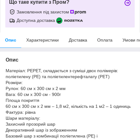
Що таке купити з Пром?
Замовлення під захистом
Доступна доставка
Опис
Характеристики
Доставка
Оплата
Умови п
Опис
Матеріал: PEPET, складається з суміші двох полімерів:
поліетилену (PE) та поліетилентерефталату (PET)
Розміри:
Рулон: 60 см х 300 см х 2 мм
Вага: 60 см х 300 см - 900г
Площа покриття
60 см х 300 см х 2 мм – 1,8 м2, кількість на 1 м2 – 1 одиниць
Фактура: рівна
Шари матеріалу:
Захисний прозорий шар
Декоративний шар із зображенням
Базовий шар з комбинації поліетилена (PE) і