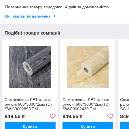
Повернення товару впродовж 14 днів за домовленістю
Всі умови повернення
Подібні товари компанії
Самоклеюча PET плитка
Самоклеюча PET плитка
Сам
рулоні 600*3000*2мм (D)
рулоні 600*3000*2мм (D)
руло
SW-00002890 ТМ
SW-00002430 ТМ
SW-
STICKER WALL
STICKER WALL
STI
849,66
849,66
849
₴
₴
Купити
Купити