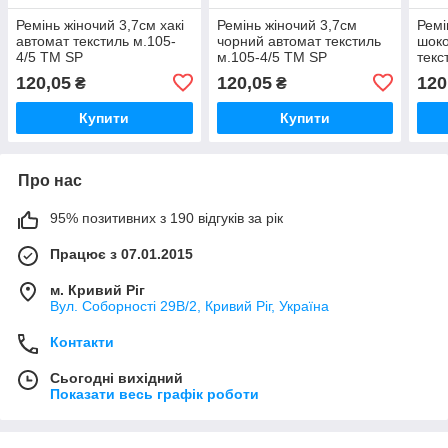
Ремінь жіночий 3,7см хакі
Ремінь жіночий 3,7см
Ремі
автомат текстиль м.105-
чорний автомат текстиль
шоко
4/5 ТМ SP
м.105-4/5 ТМ SP
текс
120,05
120,05
120
₴
₴
Купити
Купити
Про нас
95% позитивних з 190 відгуків за рік
Працює з 07.01.2015
м. Кривий Ріг
Вул. Соборності 29В/2, Кривий Ріг, Україна
Контакти
Сьогодні вихідний
Показати весь графік роботи