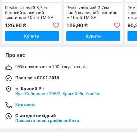
Ремінь жіночий 3,7см
Ремінь жіночий 3,7см
Ремі
бежевий класичний
синій класичний текстиль
кори
текстиль м.105-6 ТМ SP
м.105-6 ТМ SP
текс
126,90
126,90
90,
₴
₴
Купити
Купити
Про нас
95% позитивних з 190 відгуків за рік
Працює з 07.01.2015
м. Кривий Ріг
Вул. Соборності 29В/2, Кривий Ріг, Україна
Контакти
Сьогодні вихідний
Показати весь графік роботи