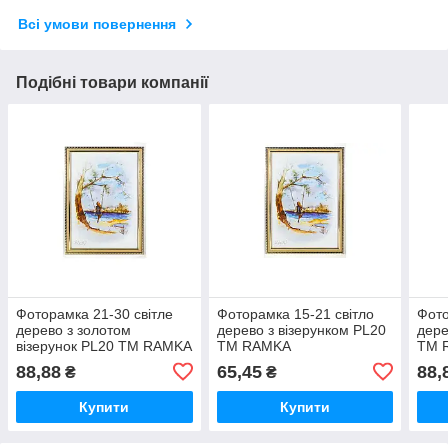
Всі умови повернення
Подібні товари компанії
Фоторамка 21-30 світле
Фоторамка 15-21 світло
Фото
дерево з золотом
дерево з візерунком PL20
дере
візерунок PL20 ТМ RAMKA
ТМ RAMKA
ТМ 
88,88
65,45
88,
₴
₴
Купити
Купити