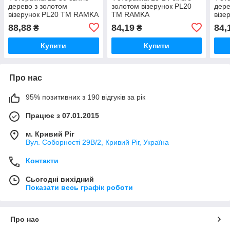
дерево з золотом
золотом візерунок PL20
дере
візерунок PL20 ТМ RAMKA
ТМ RAMKA
візе
88,88
84,19
84,
₴
₴
Купити
Купити
Про нас
95% позитивних з 190 відгуків за рік
Працює з 07.01.2015
м. Кривий Ріг
Вул. Соборності 29В/2, Кривий Ріг, Україна
Контакти
Сьогодні вихідний
Показати весь графік роботи
Про нас