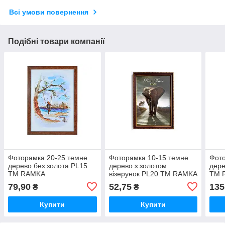
Всі умови повернення
Подібні товари компанії
Фоторамка 20-25 темне
Фоторамка 10-15 темне
Фото
дерево без золота PL15
дерево з золотом
дере
ТМ RAMKA
візерунок PL20 ТМ RAMKA
ТМ 
79,90
52,75
135
₴
₴
Купити
Купити