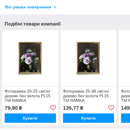
Всі умови повернення
Подібні товари компанії
Фоторамка 20-25 світло
Фоторамка 25-38 світло
Фото
дерево без золота PL15
дерево без золота PL15
дере
ТМ RAMKA
ТМ RAMKA
ТМ 
79,90
135,77
149
₴
₴
Купити
Купити