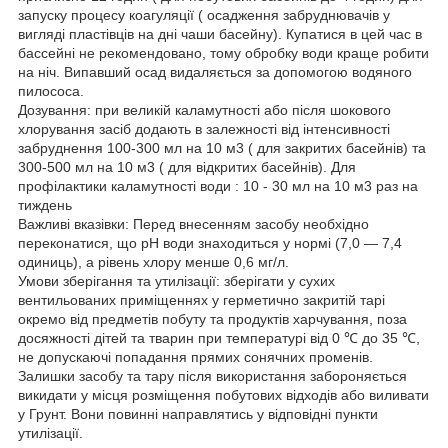
запуску процесу коагуляції ( осадження забруднювачів у
вигляді пластівців на дні чаши басейну). Купатися в цей час в
бассейні не рекомендовано, тому обробку води краще робити
на ніч. Випавший осад видаляється за допомогою водяного
пилососа.
Дозування: при великій каламутності або після шокового
хлорування засіб додають в залежності від інтенсивності
забруднення 100-300 мл на 10 м3 ( для закритих басейнів) та
300-500 мл на 10 м3 ( для відкритих басейнів). Для
профілактики каламутності води : 10 - 30 мл на 10 м3 раз на
тиждень
Важливі вказівки: Перед внесенням засобу необхідно
переконатися, що pH води знаходиться у нормі (7,0 — 7,4
одиниць), а рівень хлору менше 0,6 мг/л.
Умови зберігання та утилізації: зберігати у сухих
вентильованих приміщеннях у герметично закритій тарі
окремо від предметів побуту та продуктів харчування, поза
досяжності дітей та тварин при температурі від 0 ℃ до 35 ℃,
не допускаючі попадання прямих сонячних променів.
Залишки засобу та тару після використання забороняється
викидати у місця розміщення побутових відходів або виливати
у Грунт. Вони повинні направлятись у відповідні пункти
утилізації.