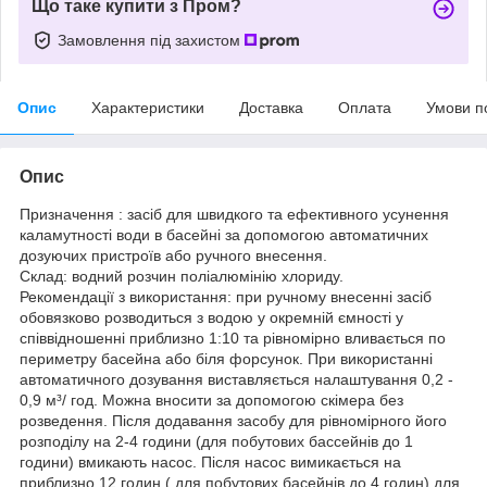
Що таке купити з Пром?
Замовлення під захистом
Опис
Характеристики
Доставка
Оплата
Умови п
Опис
Призначення : засіб для швидкого та ефективного усунення
каламутності води в басейні за допомогою автоматичних
дозуючих пристроїв або ручного внесення.
Склад: водний розчин поліалюмінію хлориду.
Рекомендації з використання: при ручному внесенні засіб
обовязково розводиться з водою у окремній ємності у
співвідношенні приблизно 1:10 та рівномірно вливається по
периметру басейна або біля форсунок. При використанні
автоматичного дозування виставляється налаштування 0,2 -
0,9 м³/ год. Можна вносити за допомогою скімера без
розведення. Після додавання засобу для рівномірного його
розподілу на 2-4 години (для побутових бассейнів до 1
години) вмикають насос. Після насос вимикається на
приблизно 12 годин ( для побутових басейнів до 4 годин) для