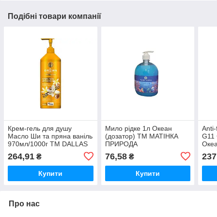
Подібні товари компанії
Крем-гель для душу
Мило рідке 1л Океан
Anti
Масло Ши та пряна ваніль
(дозатор) ТМ МАТІНКА
G11 
970мл/1000г ТМ DALLAS
ПРИРОДА
Оке
264,91
76,58
237
₴
₴
Купити
Купити
Про нас