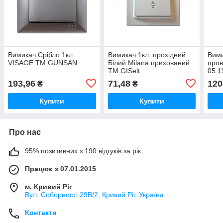
Вимикач Срібло 1кл.
Вимикач 1кл. прохідний
Вими
VISAGE ТМ GUNSAN
Білий Milana прихований
пров
ТМ GISelt
05 
193,96
71,48
120
₴
₴
Купити
Купити
Про нас
95% позитивних з 190 відгуків за рік
Працює з 07.01.2015
м. Кривий Ріг
Вул. Соборності 29В/2, Кривий Ріг, Україна
Контакти