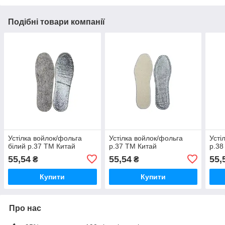
Подібні товари компанії
Устiлка войлок/фольга
Устiлка войлок/фольга
Устi
білий р.37 ТМ Китай
р.37 ТМ Китай
р.38
55,54
55,54
55,
₴
₴
Купити
Купити
Про нас