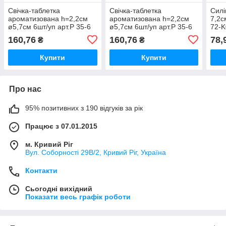
Свічка-таблетка
Свічка-таблетка
Сил
ароматизована h=2,2см
ароматизована h=2,2см
7,2с
ø5,7см 6шт/уп арт.Р 35-6
ø5,7см 6шт/уп арт.Р 35-6
72-K
Лаванда ТМ BISPOL
SPA сад ТМ BISPOL
160,76
160,76
78,
₴
₴
Купити
Купити
Про нас
95% позитивних з 190 відгуків за рік
Працює з 07.01.2015
м. Кривий Ріг
Вул. Соборності 29В/2, Кривий Ріг, Україна
Контакти
Сьогодні вихідний
Показати весь графік роботи