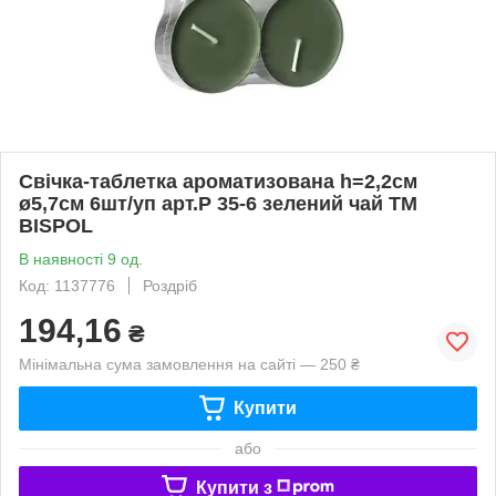
Свічка-таблетка ароматизована h=2,2см
ø5,7см 6шт/уп арт.Р 35-6 зелений чай ТМ
BISPOL
В наявності 9 од.
Код: 1137776
Роздріб
194,16
₴
Мінімальна сума замовлення на сайті — 250 ₴
Купити
або
Купити з