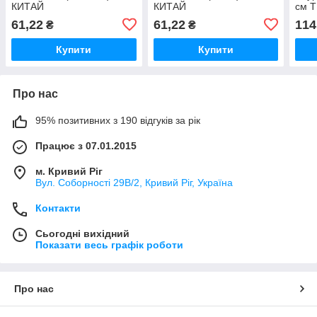
КИТАЙ
КИТАЙ
см 
61,22
61,22
114
₴
₴
Купити
Купити
Про нас
95% позитивних з 190 відгуків за рік
Працює з 07.01.2015
м. Кривий Ріг
Вул. Соборності 29В/2, Кривий Ріг, Україна
Контакти
Сьогодні вихідний
Показати весь графік роботи
Про нас