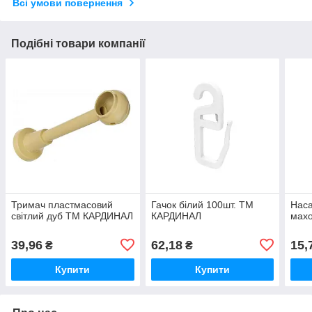
Всі умови повернення
Подібні товари компанії
Тримач пластмасовий
Гачок білий 100шт. ТМ
Наса
світлий дуб ТМ КАРДИНАЛ
КАРДИНАЛ
мах
39,96
62,18
15,
₴
₴
Купити
Купити