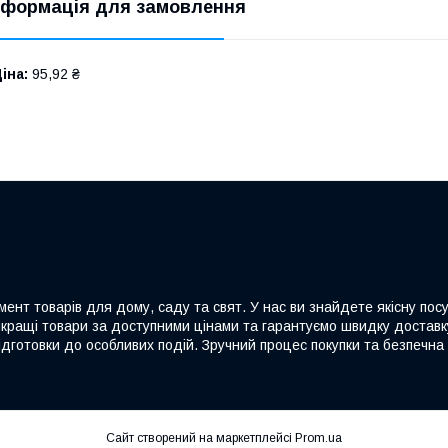
нформація для замовлення
іна:
95,92 ₴
ент товарів для дому, саду та свят. У нас ви знайдете якісну посу
йкращі товари за доступними цінами та гарантуємо швидку доставку
дготовки до особливих подій. Зручний процес покупки та безпечна 
Сайт створений на маркетплейсі
Prom.ua