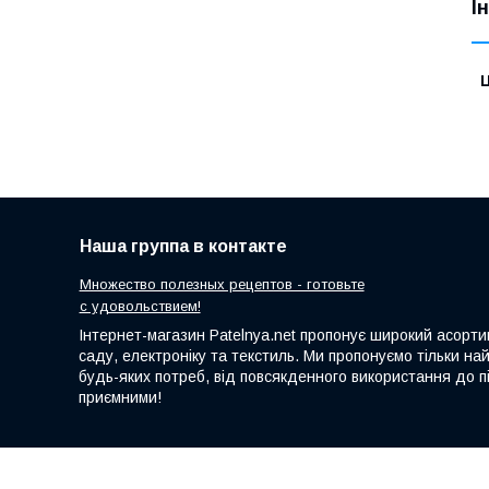
І
Ц
Наша группа в контакте
Множество полезных рецептов - готовьте
с удовольствием!
Інтернет-магазин Patelnya.net пропонує широкий асортим
саду, електроніку та текстиль. Ми пропонуємо тільки на
будь-яких потреб, від повсякденного використання до пі
приємними!