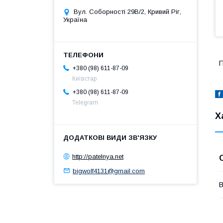
Вул. Соборності 29В/2, Кривий Ріг,
Україна
П
+380 (98) 611-87-09
Київстар
+380 (98) 611-87-09
Telegram
Х
http://patelnya.net
bigwolf4131@gmail.com
В