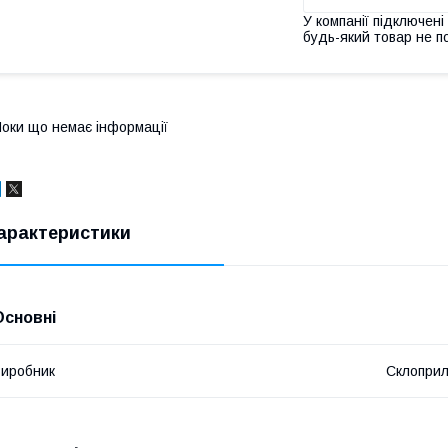
У компанії підключені
будь-який товар не п
оки що немає інформації
арактеристики
Основні
иробник
Склопри