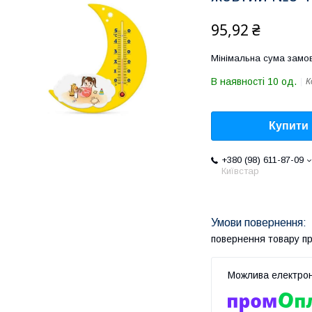
95,92 ₴
Мінімальна сума замов
В наявності 10 од.
К
Купити
+380 (98) 611-87-09
Київстар
повернення товару п