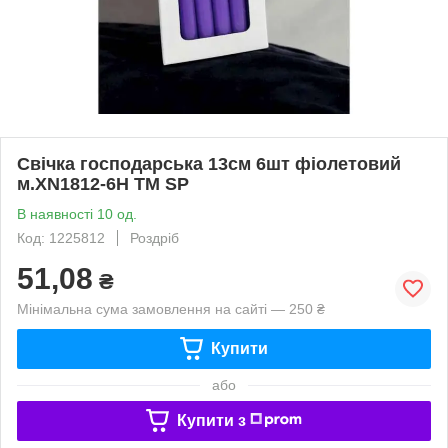
Свічка господарська 13см 6шт фiолетовий
м.XN1812-6H ТМ SP
В наявності 10 од.
Код: 1225812
Роздріб
51,08
₴
Мінімальна сума замовлення на сайті — 250 ₴
Купити
або
Купити з