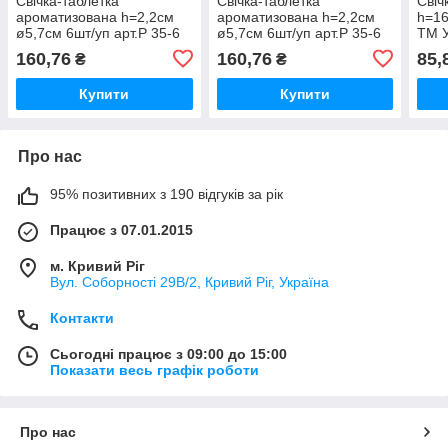
Свічка-таблетка
Свічка-таблетка
Свіч
ароматизована h=2,2см
ароматизована h=2,2см
h=16
ø5,7см 6шт/уп арт.Р 35-6
ø5,7см 6шт/уп арт.Р 35-6
ТМ У
Лаванда ТМ BISPOL
SPA сад ТМ BISPOL
160,76
160,76
85,
₴
₴
Купити
Купити
Про нас
95% позитивних з 190 відгуків за рік
Працює з 07.01.2015
м. Кривий Ріг
Вул. Соборності 29В/2, Кривий Ріг, Україна
Контакти
Сьогодні працює з 09:00 до 15:00
Показати весь графік роботи
Про нас