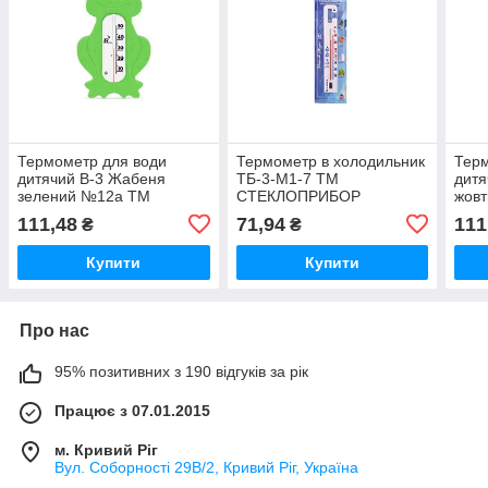
Термометр для води
Термометр в холодильник
Терм
дитячий В-3 Жабеня
ТБ-3-М1-7 ТМ
дитя
зелений №12а ТМ
СТЕКЛОПРИБОР
жов
СТЕКЛОПРИБОР
СТЕ
111,48
71,94
111
₴
₴
Купити
Купити
Про нас
95% позитивних з 190 відгуків за рік
Працює з 07.01.2015
м. Кривий Ріг
Вул. Соборності 29В/2, Кривий Ріг, Україна