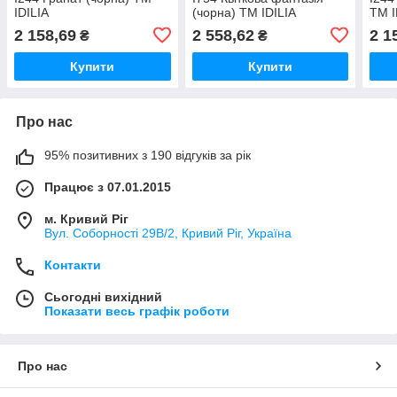
IDILIA
(чорна) ТМ IDILIA
ТМ I
2 158,69
2 558,62
2 1
₴
₴
Купити
Купити
Про нас
95% позитивних з 190 відгуків за рік
Працює з 07.01.2015
м. Кривий Ріг
Вул. Соборності 29В/2, Кривий Ріг, Україна
Контакти
Сьогодні вихідний
Показати весь графік роботи
Про нас