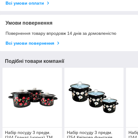
Всі умови оплати
Умови повернення
Повернення товару впродовж 14 днів за домовленістю
Всі умови повернення
Подібні товари компанії
Набір посуду 3 предм.
Набір посуду 3 предм.
Набі
I244 Гранат (чорна) ТМ
I754 Квіткова фантазія
I244