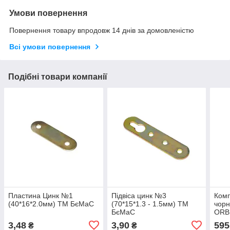
Умови повернення
Повернення товару впродовж 14 днів за домовленістю
Всі умови повернення
Подібні товари компанії
Пластина Цинк №1
Підвіса цинк №3
Комп
(40*16*2.0мм) ТМ БєМаС
(70*15*1.3 - 1.5мм) ТМ
чорн
БєМаС
ORB
3,48
3,90
595
₴
₴