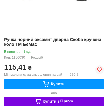
Ручка чорний оксамит дверна Скоба кручена
коло ТМ БєМаС
В наявності 1 од.
Код: 1180030
Роздріб
115,41
₴
Мінімальна сума замовлення на сайті — 250 ₴
Купити
або
Купити з