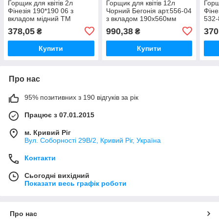
Горщик для квітів 2л
Горщик для квітів 12л
Горщ
Фінезія 190*190 06 з
Чорний Бегонія арт.556-04
Фіне
вкладом мідний ТМ
з вкладом 190х560мм
532
Ламела
чорний ТМ LAMELA
LAM
378,05
990,38
370
₴
₴
Купити
Купити
Про нас
95% позитивних з 190 відгуків за рік
Працює з 07.01.2015
м. Кривий Ріг
Вул. Соборності 29В/2, Кривий Ріг, Україна
Контакти
Сьогодні вихідний
Показати весь графік роботи
Про нас