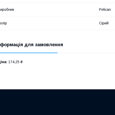
иробник
Pelican
олір
Сірий
нформація для замовлення
іна:
174,25 ₴