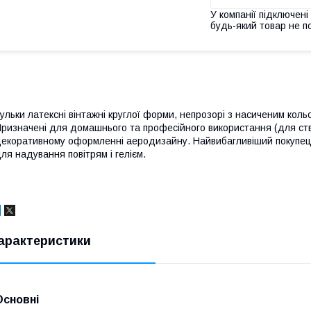
У компанії підключені
будь-який товар не п
ульки латексні вінтажні круглої форми, непрозорі з насиченим коль
ризначені для домашнього та професійного використання (для ст
екоративному оформленні аеродизайну. Найвибагливіший покупець 
ля надування повітрям і гелієм.
арактеристики
Основні