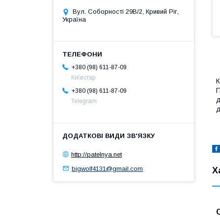
Вул. Соборності 29В/2, Кривий Ріг,
Україна
+380 (98) 611-87-09
Київстар
К
П
+380 (98) 611-87-09
д
Telegram
д
http://patelnya.net
bigwolf4131@gmail.com
Х