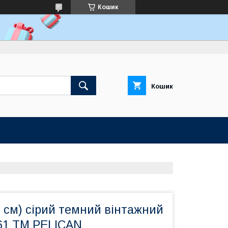
Кошик
Кошик
0 см) сірий темний вінтажний
061 ТМ PELICAN