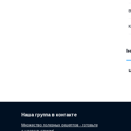
В
К
І
Ц
Наша группа в контакте
Множество полезных рецептов - готовьте
с удовольствием!