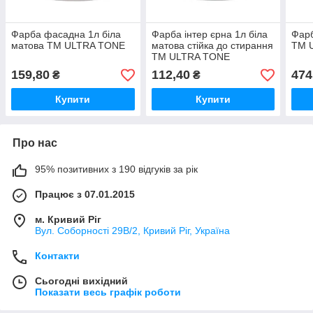
Фарба фасадна 1л біла
Фарба інтер єрна 1л біла
Фарб
матова ТМ ULTRA TONE
матова стійка до стирання
ТМ 
ТМ ULTRA TONE
159,80
112,40
474
₴
₴
Купити
Купити
Про нас
95% позитивних з 190 відгуків за рік
Працює з 07.01.2015
м. Кривий Ріг
Вул. Соборності 29В/2, Кривий Ріг, Україна
Контакти
Сьогодні вихідний
Показати весь графік роботи