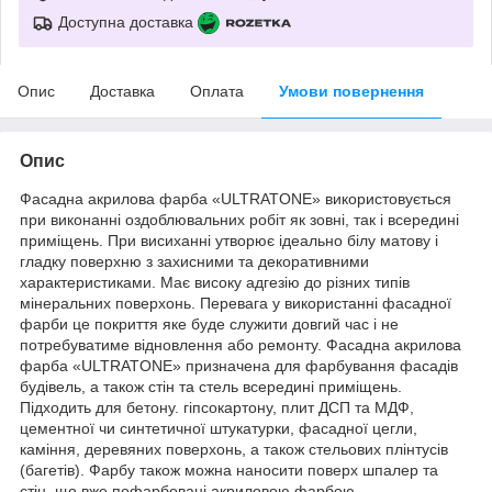
Доступна доставка
Опис
Доставка
Оплата
Умови повернення
Опис
Фасадна акрилова фарба «ULTRATONE» використовується
при виконанні оздоблювальних робіт як зовні, так і всередині
приміщень. При висиханні утворює ідеально білу матову і
гладку поверхню з захисними та декоративними
характеристиками. Має високу адгезію до різних типів
мінеральних поверхонь. Перевага у використанні фасадної
фарби це покриття яке буде служити довгий час і не
потребуватиме відновлення або ремонту. Фасадна акрилова
фарба «ULTRATONE» призначена для фарбування фасадів
будівель, а також стін та стель всередині приміщень.
Підходить для бетону. гіпсокартону, плит ДСП та МДФ,
цементної чи синтетичної штукатурки, фасадної цегли,
каміння, деревяних поверхонь, а також стельових плінтусів
(багетів). Фарбу також можна наносити поверх шпалер та
стін, що вже пофарбовані акриловою фарбою.