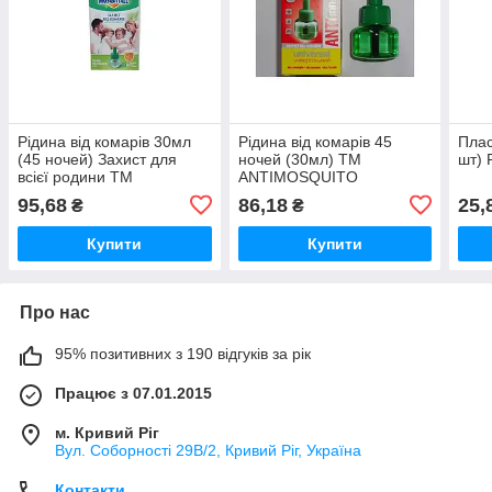
Рідина від комарів 30мл
Рідина від комарів 45
Плас
(45 ночей) Захист для
ночей (30мл) ТМ
шт) 
всієї родини ТМ
ANTIMOSQUITO
MOSQUITALL
95,68
86,18
25,
₴
₴
Купити
Купити
Про нас
95% позитивних з 190 відгуків за рік
Працює з 07.01.2015
м. Кривий Ріг
Вул. Соборності 29В/2, Кривий Ріг, Україна
Контакти