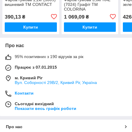
вишневий ТМ CONTACT
(7024) Графіт ТМ
зел
COLORINA
390,13
1 069,09
426
₴
₴
Купити
Купити
Про нас
95% позитивних з 190 відгуків за рік
Працює з 07.01.2015
м. Кривий Ріг
Вул. Соборності 29В/2, Кривий Ріг, Україна
Контакти
Сьогодні вихідний
Показати весь графік роботи
Про нас