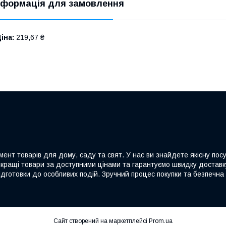
нформація для замовлення
іна:
219,67 ₴
ент товарів для дому, саду та свят. У нас ви знайдете якісну посу
йкращі товари за доступними цінами та гарантуємо швидку доставку
дготовки до особливих подій. Зручний процес покупки та безпечна 
Сайт створений на маркетплейсі
Prom.ua