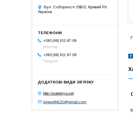
Вул. Соборності 29В/2, Кривий Ріг,
Україна
П
+380 (98) 611-87-09
Київстар
+380 (98) 611-87-09
Telegram
Х
http://patelnya.net
bigwolf4131@gmail.com
К