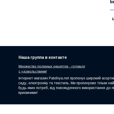
І
Ц
Наша группа в контакте
Множество полезных рецептов - готовьте
с удовольствием!
Інтернет-магазин Patelnya.net пропонує широкий асортим
саду, електроніку та текстиль. Ми пропонуємо тільки на
будь-яких потреб, від повсякденного використання до пі
приємними!