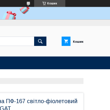
Кошик
Кошик
на ПФ-167 світло-фіолетовий
EGAT