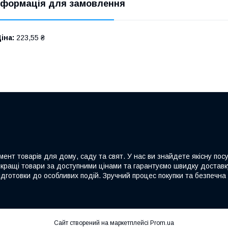
нформація для замовлення
іна:
223,55 ₴
ент товарів для дому, саду та свят. У нас ви знайдете якісну посу
йкращі товари за доступними цінами та гарантуємо швидку доставку
дготовки до особливих подій. Зручний процес покупки та безпечна 
Сайт створений на маркетплейсі
Prom.ua