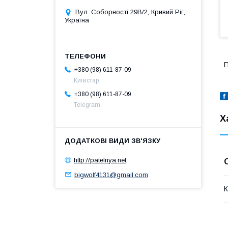
Вул. Соборності 29В/2, Кривий Ріг,
Україна
П
+380 (98) 611-87-09
Київстар
+380 (98) 611-87-09
Telegram
Х
http://patelnya.net
bigwolf4131@gmail.com
К