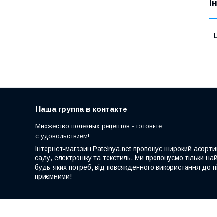
І
Ц
Наша группа в контакте
Множество полезных рецептов - готовьте
с удовольствием!
Інтернет-магазин Patelnya.net пропонує широкий асортим
саду, електроніку та текстиль. Ми пропонуємо тільки на
будь-яких потреб, від повсякденного використання до пі
приємними!