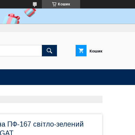
Кошик
Кошик
на ПФ-167 світло-зелений
EGAT