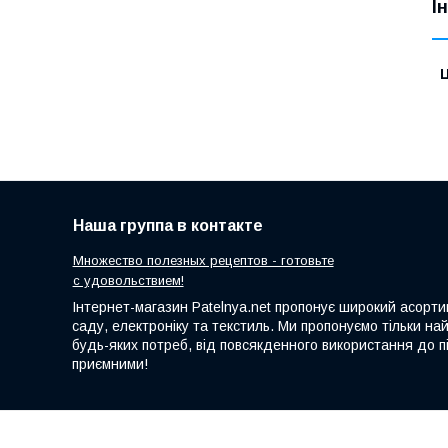
І
Ц
Наша группа в контакте
Множество полезных рецептов - готовьте
с удовольствием!
Інтернет-магазин Patelnya.net пропонує широкий асортим
саду, електроніку та текстиль. Ми пропонуємо тільки на
будь-яких потреб, від повсякденного використання до пі
приємними!