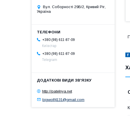
Вул. Соборності 29В/2, Кривий Ріг,
Україна
П
+380 (98) 611-87-09
Київстар
+380 (98) 611-87-09
Telegram
Х
http://patelnya.net
bigwolf4131@gmail.com
К