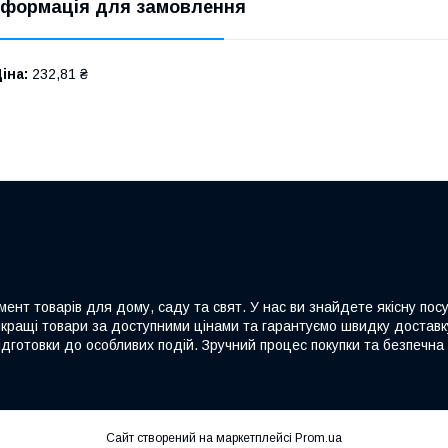
нформація для замовлення
іна:
232,81 ₴
ент товарів для дому, саду та свят. У нас ви знайдете якісну посу
йкращі товари за доступними цінами та гарантуємо швидку доставку
дготовки до особливих подій. Зручний процес покупки та безпечна 
Сайт створений на маркетплейсі
Prom.ua