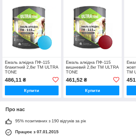
Емаль алкідна ПФ-115
Емаль алкідна ПФ-115
Емал
блакитний 2,8кг ТМ ULTRA
вишневий 2,8кг ТМ ULTRA
жовт
TONE
TONE
ТМ 
486,11
461,52
451
₴
₴
Купити
Купити
Про нас
95% позитивних з 190 відгуків за рік
Працює з 07.01.2015