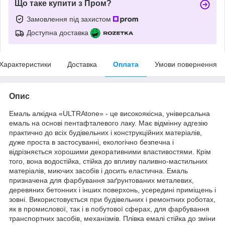
Що таке купити з Пром?
Замовлення під захистом
Доступна доставка
Характеристики
Доставка
Оплата
Умови повернення
Опис
Емаль алкідна «ULTRAtone» - це високоякісна, універсальна
емаль на основі пентафталевого лаку. Має відмінну адгезію
практично до всіх будівельних і конструкційних матеріалів,
дуже проста в застосуванні, екологічно безпечна і
відрізняється хорошими декоративними властивостями. Крім
того, вона водостійка, стійка до впливу паливно-мастильних
матеріалів, миючих засобів і досить еластична. Емаль
призначена для фарбування заґрунтованих металевих,
деревяних бетонних і інших поверхонь, усередині приміщень і
зовні. Використовується при будівельних і ремонтних роботах,
як в промислової, так і в побутової сферах, для фарбування
транспортних засобів, механізмів. Плівка емалі стійка до зміни