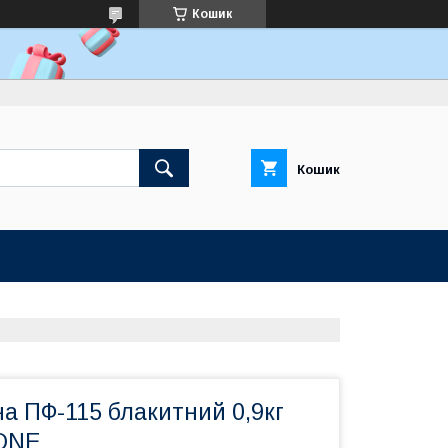
Кошик
Кошик
а ПФ-115 блакитний 0,9кг
ONE