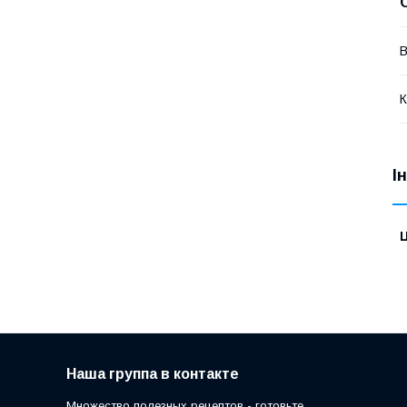
В
К
І
Ц
Наша группа в контакте
Множество полезных рецептов - готовьте