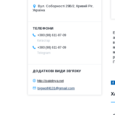
Вул. Соборності 29В/2, Кривий Ріг,
Україна
Е
+380 (98) 611-87-09
а
Київстар
в
м
+380 (98) 611-87-09
м
Telegram
р
П
http://patelnya.net
bigwolf4131@gmail.com
Х