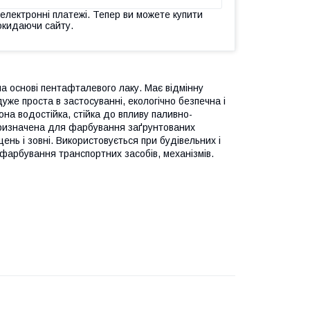
 електронні платежі. Тепер ви можете купити
окидаючи сайту.
а основі пентафталевого лаку. Має відмінну
дуже проста в застосуванні, екологічно безпечна і
на водостійка, стійка до впливу паливно-
 призначена для фарбування заґрунтованих
ень і зовні. Використовується при будівельних і
 фарбування транспортних засобів, механізмів.