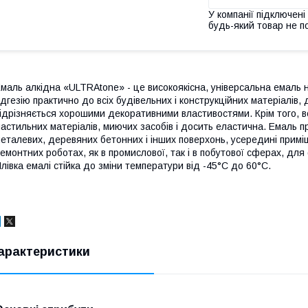
У компанії підключені
будь-який товар не п
маль алкідна «ULTRAtone» - це високоякісна, універсальна емаль н
дгезію практично до всіх будівельних і конструкційних матеріалів, 
ідрізняється хорошими декоративними властивостями. Крім того, во
астильних матеріалів, миючих засобів і досить еластична. Емаль
еталевих, деревяних бетонних і інших поверхонь, усередині приміщ
емонтних роботах, як в промислової, так і в побутової сферах, для
лівка емалі стійка до зміни температури від -45°C до 60°C.
арактеристики