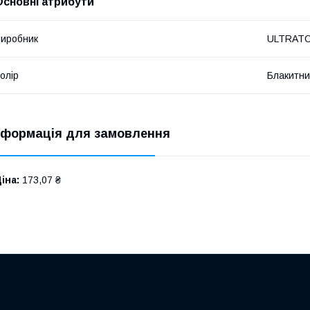
Основні атрибути
иробник
ULTRAT
олір
Блакитн
нформація для замовлення
іна:
173,07 ₴