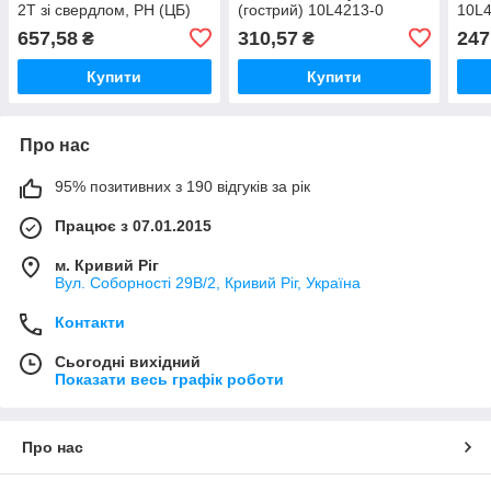
2T зі свердлом, PH (ЦБ)
(гострий) 10L4213-0
10L4
ТМ КРЕПТЕХ
(чорний) ТМ КРЕПТЕХ
КРЕ
657,58
310,57
247
₴
₴
Купити
Купити
Про нас
95% позитивних з 190 відгуків за рік
Працює з 07.01.2015
м. Кривий Ріг
Вул. Соборності 29В/2, Кривий Ріг, Україна
Контакти
Сьогодні вихідний
Показати весь графік роботи
Про нас