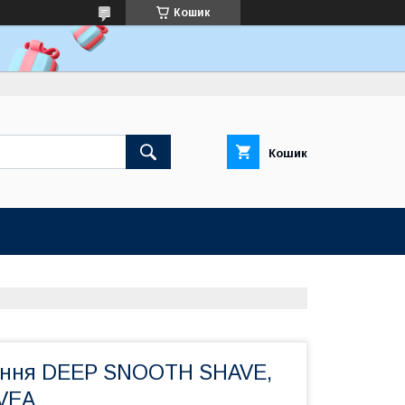
Кошик
Кошик
ління DEEP SNOOTH SHAVE,
VEA