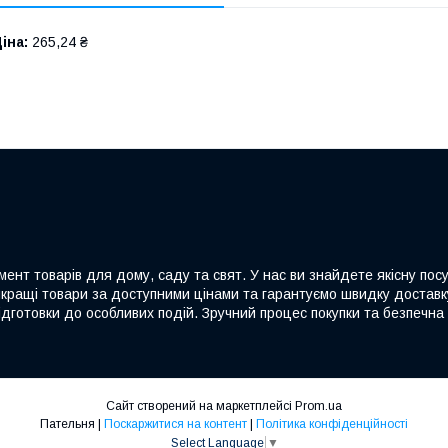
іна:
265,24 ₴
ент товарів для дому, саду та свят. У нас ви знайдете якісну посу
йкращі товари за доступними цінами та гарантуємо швидку доставку
дготовки до особливих подій. Зручний процес покупки та безпечна 
Сайт створений на маркетплейсі
Prom.ua
Пательня |
Поскаржитися на контент
|
Політика конфіденційності
Select Language
▼