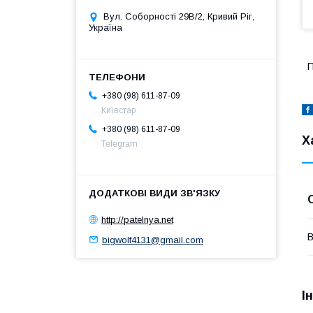
Вул. Соборності 29В/2, Кривий Ріг,
Україна
П
+380 (98) 611-87-09
Київстар
+380 (98) 611-87-09
Х
Telegram
http://patelnya.net
В
bigwolf4131@gmail.com
І