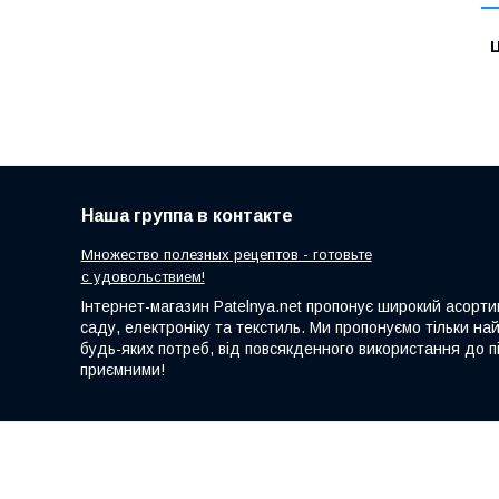
Ц
Наша группа в контакте
Множество полезных рецептов - готовьте
с удовольствием!
Інтернет-магазин Patelnya.net пропонує широкий асортим
саду, електроніку та текстиль. Ми пропонуємо тільки на
будь-яких потреб, від повсякденного використання до пі
приємними!