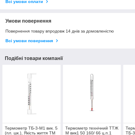
Всі умови оплати
Умови повернення
Повернення товару впродовж 14 днів за домовленістю
Всі умови повернення
Подібні товари компанії
Термометр ТБ-3-М1 вик. 5
Термометр технічний ТТЖ
Терм
(пл. шк.), Якість життя ТМ
М вик1 50 160/ 66 ц.п.1
ТБ-3