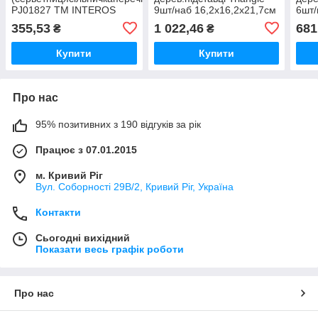
PJ01827 ТМ INTEROS
9шт/наб 16,2х16,2х21,7см
6шт/
MS-0373 ТМ STENSON
MS-
355,53
1 022,46
681
₴
₴
Купити
Купити
Про нас
95% позитивних з 190 відгуків за рік
Працює з 07.01.2015
м. Кривий Ріг
Вул. Соборності 29В/2, Кривий Ріг, Україна
Контакти
Сьогодні вихідний
Показати весь графік роботи
Про нас