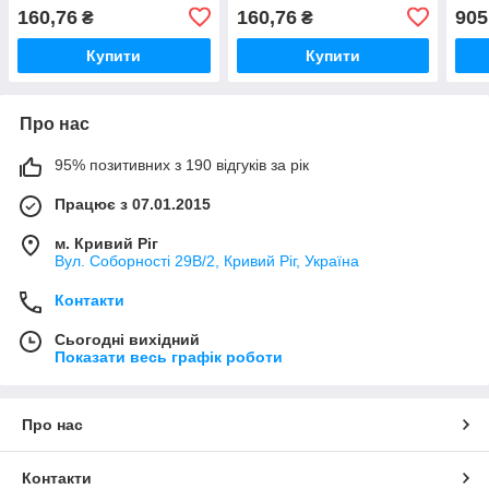
Лаванда ТМ BISPOL
SPA сад ТМ BISPOL
160,76
160,76
905
₴
₴
Купити
Купити
Про нас
95% позитивних з 190 відгуків за рік
Працює з 07.01.2015
м. Кривий Ріг
Вул. Соборності 29В/2, Кривий Ріг, Україна
Контакти
Сьогодні вихідний
Показати весь графік роботи
Про нас
Контакти