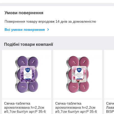
Умови повернення
Повернення товару впродовж 14 днів за домовленістю
Всі умови повернення
Подібні товари компанії
Свічка-таблетка
Свічка-таблетка
Свіч
ароматизована h=2,2см
ароматизована h=2,2см
Лава
ø5,7см 6шт/уп арт.Р 35-6
ø5,7см 6шт/уп арт.Р 35-6
BIS