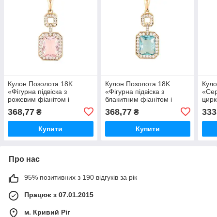
Кулон Позолота 18K
Кулон Позолота 18K
Куло
«Фігурна підвіска з
«Фігурна підвіска з
«Сер
рожевим фіанітом і
блакитним фіанітом і
цирк
цирконієм» для ланцюжка
цирконієм» для ланцюжка
до 6
368,77
368,77
333
₴
₴
до 6мм (262212) ТМ
до 6мм (262216) ТМ
XUP
XUPING
XUPING
Купити
Купити
Про нас
95% позитивних з 190 відгуків за рік
Працює з 07.01.2015
м. Кривий Ріг