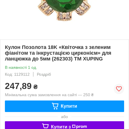
Кулон Позолота 18K «Квіточка з зеленим
фіанітом та інкрустацією цирконієм» для
ланцюжка до 5мм (262303) ТМ XUPING
В наявності 1 од.
Код: 1129112
Роздріб
247,89
₴
Мінімальна сума замовлення на сайті — 250 ₴
Купити
або
Купити з