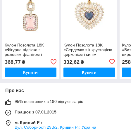
Кулон Позолота 18K
Кулон Позолота 18K
Куло
«Фігурна підвіска з
«Сердечко з інкрустацією
«Вит
рожевим фіанітом і
цирконієм і синім
цирк
цирконієм» для ланцюжка
фіанітом» для ланцюжка
фіан
368,77
332,62
258
₴
₴
до 6мм (262212) ТМ
до 6мм (262254) ТМ
до 4
XUPING
XUPING
XUP
Купити
Купити
Про нас
95% позитивних з 190 відгуків за рік
Працює з 07.01.2015
м. Кривий Ріг
Вул. Соборності 29В/2, Кривий Ріг, Україна