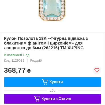
Кулон Позолота 18K «Фігурна підвіска з
блакитним фіанітом і цирконієм» для
ланцюжка до 6мм (262216) ТМ XUPING
В наявності 1 од.
Код: 1129093
Роздріб
368,77
₴
Купити
або
Купити з